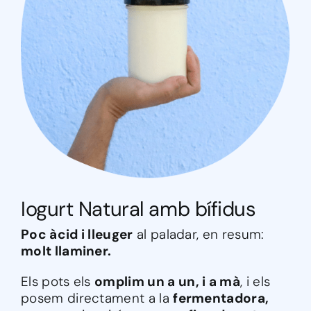
Iogurt Natural amb bífidus
Poc àcid i lleuger
al paladar, en resum:
molt llaminer.
Els pots els
omplim un a un, i a mà
, i els
posem directament a la
fermentadora,