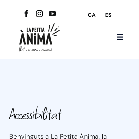
Skip
to
CA
ES
content
Toggle
Naviga
Inici
Nosaltres
Productes
Accessibilitat
Notícies
Contacte
Benvinguts a La Petita Ànima, la