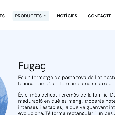
ES
PRODUCTES
NOTÍCIES
CONTACTE
Fugaç
És un formatge de
pasta tova
de l
let past
blanca
. També en fem amb una mica d’
or
És el més
delicat i cremós
de la família. 
maduració en què es mengi, trobaràs
not
intenses i estables
, ja que va guanyant i
evoluciona. Té forma rectangular i un pes