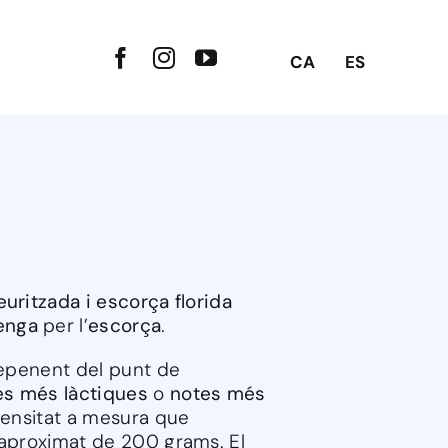
CA
ES
euritzada i escorça florida
enga
per l’
escorça
.
Depenent del punt de
es més làctiques
o
notes més
ntensitat a mesura que
 aproximat de 200 grams. El