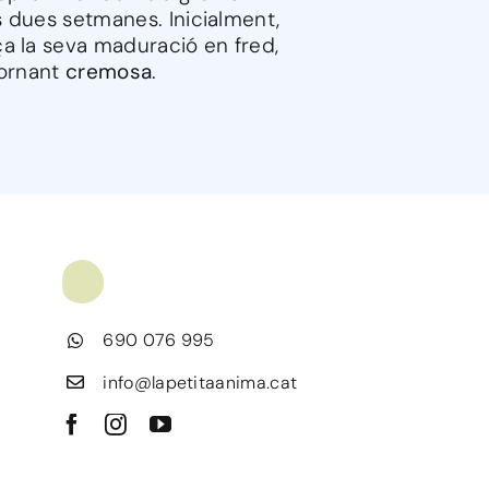
 dues setmanes. Inicialment,
a la seva maduració en fred,
tornant
cremosa
.
690 076 995
info@lapetitaanima.cat